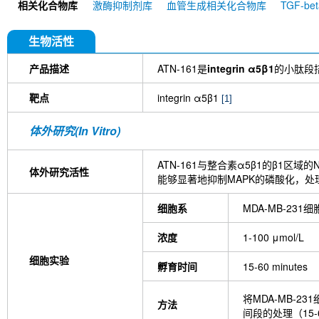
相关化合物库
激酶抑制剂库
血管生成相关化合物库
TGF-b
OSU-T315
A286982
GLPG0187
ADAM10 A
生物活性
产品描述
ATN-161是
integrin α5β1
的小肽段
靶点
integrin α5β1
[1]
体外研究(In Vitro)
ATN-161与整合素α5β1的β1区
体外研究活性
能够显著地抑制MAPK的磷酸化，处
细胞系
MDA-MB-231细
浓度
1-100 μmol/L
细胞实验
孵育时间
15-60 minutes
将MDA-MB-231
方法
间段的处理（15-60