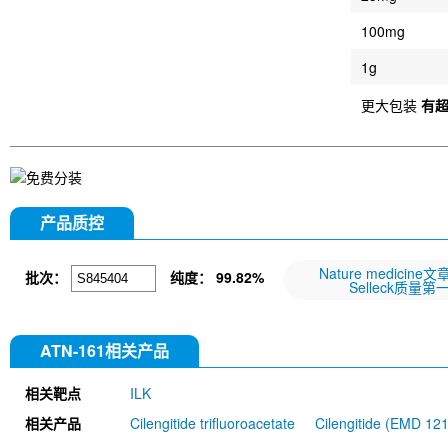
100mg
1g
更大包装
有
产品质控
Nature medicine
批次：
纯度：
99.82%
Selleck质量第
ATN-161相关产品
相关靶点
ILK
相关产品
Cilengitide trifluoroacetate
Cilengitide (EMD 12
RGDfK) TFA
Leukadherin-1
A-205804
RGD