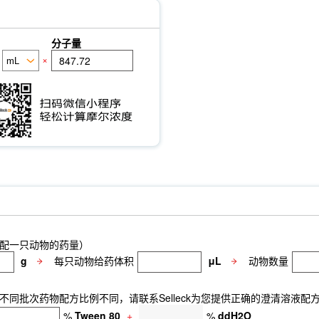
分子量
×
配一只动物的药量）
g
每只动物给药体积
μL
动物数量
同批次药物配方比例不同，请联系Selleck为您提供正确的澄清溶液配
%
Tween 80
+
%
ddH2O