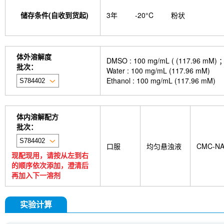
储存条件(自收到货起)
3年
-20°C
粉状
体外溶解度
DMSO : 100 mg/mL ( (117
批次：
Water : 100 mg/mL (117.96 mM)
Ethanol : 100 mg/mL (117.96 mM)
体内溶解配方
批次：
口服
均匀悬浊液
CMC-N
现配现用，请按从左到右
的顺序依次添加，澄清后
再加入下一溶剂
实验计算