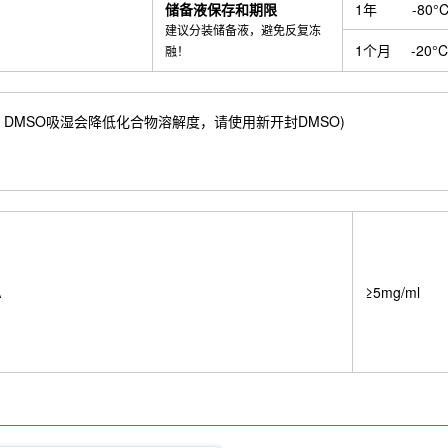
储备液保存和期限
1年
-80°
建议分装储备液，避免反复冻
1个月
-20°C
融！
.96 mM) ；DMSO吸湿会降低化合物溶解度，请使用新开封DMSO)
A
≥5mg/ml