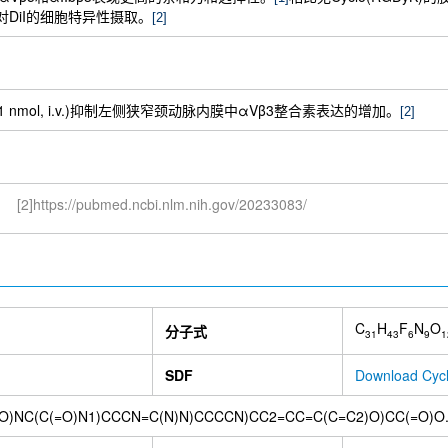
s对DiI的细胞特异性摄取。
[2]
) (1 nmol, i.v.)抑制左侧狭窄颈动脉内膜中αVβ3整合素表达的增加。
[2]
[2]https://pubmed.ncbi.nlm.nih.gov/20233083/
C
H
F
N
O
分子式
31
43
6
9
1
SDF
Download Cyc
O)NC(C(=O)N1)CCCN=C(N)N)CCCCN)CC2=CC=C(C=C2)O)CC(=O)O.C(