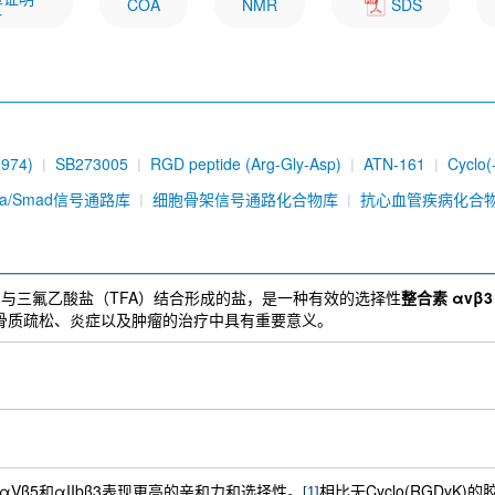
COA
NMR
SDS
一
1974)
SB273005
RGD peptide (Arg-Gly-Asp)
ATN-161
Cyclo
de (GRGDNP)
Pyrintegrin
Bexotegrast (PLN-74809)
ILK-IN-3
eta/Smad信号通路库
细胞骨架信号通路化合物库
抗心血管疾病化合
abbit mAb) [M11K14]
o(RGDyK)与三氟乙酸盐（TFA）结合形成的盐，是一种有效的选择性
整合素 αvβ3 (
管疾病、骨质疏松、炎症以及肿瘤的治疗中具有重要意义。
用于αVβ5和αIIbβ3表现更高的亲和力和选择性。
相比无Cyclo(RGDyK)
[1]