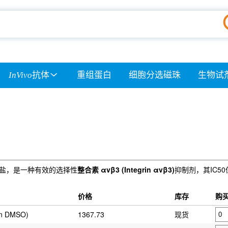
InVivo
抗体
重组蛋白
细胞分选磁珠
生物试
合形成的盐，是一种有效的选择性
整合素 αvβ3 (Integrin αvβ3)
抑制剂，其IC50
价格
库存
购
in DMSO)
1367.73
现货