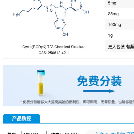
5mg
25mg
100mg
1g
更大包装
有
Cyclo(RGDyK) TFA Chemical Structure
CAS: 250612-42-1
产品质控
Nature medicine