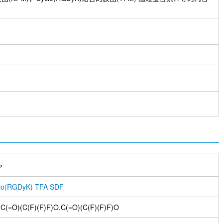
2
lo(RGDyK) TFA SDF
=O)(C(F)(F)F)O.C(=O)(C(F)(F)F)O