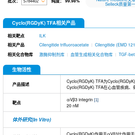
批次：
纯度：
99.98%
Selleck质量第
Cyclo(RGDyK) TFA相关产品
相关靶点
ILK
相关产品
Cilengitide trifluoroacetate
Cilengitide (EMD 12
TFA
Leukadherin-1
A-205804
RGD pepti
相关化合物库
激酶抑制剂库
血管生成相关化合物库
TGF-b
A286982
GLPG0187
ADAM10 Antibody (R
生物活性
Cyclo(RGDyK) TFA为Cycl
产品描述
Cyclo(RGDyK) TFA在心血
αVβ3 integrin
[1]
靶点
20 nM
体外研究(In Vitro)
Cyclo(RGDyK)作用于αVβ3比作