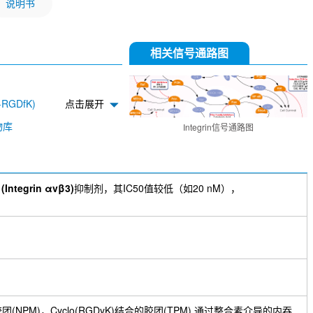
说明书
相关信号通路图
(-RGDfK)
点击展开
OSU-T315
物库
Integrin信号通路图
Integrin αvβ3)
抑制剂，其IC50值较低（如20 nM），
的胶团(NPM)，Cyclo(RGDyK)结合的胶团(TPM) 通过整合素介导的内吞