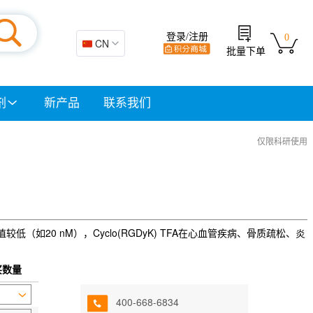
登录/注册
0
🇨🇳 CN
批量下单
剂
新产品
联系我们
仅限科研使用
值较低（如20 nM），Cyclo(RGDyK) TFA在心血管疾病、骨质疏松、炎
买数量
400-668-6834