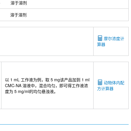
C
溶于溶剂
溶于溶剂
摩尔浓度计
算器
以 1 mL 工作液为例，取 5 mg该产品加到 1 ml
动物体内配
CMC-NA 溶液中，混合均匀，即可得工作液浓
方计算器
度为 5 mg/ml的均匀悬浊液。