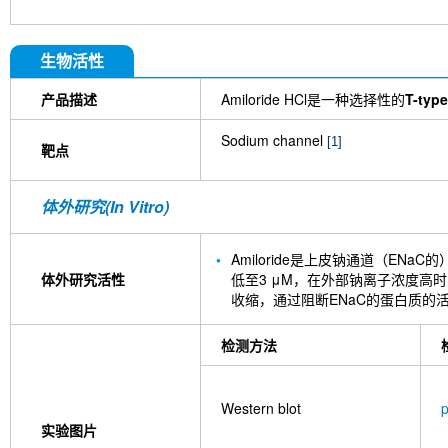
生物活性
产品描述
Amiloride HCl是一种选择性的
T-typ
Sodium channel
[1]
靶点
体外研究(In Vitro)
Amiloride是上皮钠通道（ENaC
体外研究活性
低至3 μM，在外部钠离子浓度高时IC50高
收缩，通过阻断ENaC的蛋白质的活
检测方法
Western blot
p
实验图片