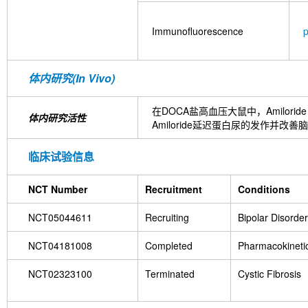
Immunofluorescence
体内研究(In Vivo)
在DOCA盐高血压大鼠中，Amilor
体内研究活性
Amiloride延迟蛋白尿的发作并
临床试验信息
NCT Number
Recruitment
Conditions
NCT05044611
Recruiting
Bipolar Disorder
NCT04181008
Completed
Pharmacokineti
NCT02323100
Terminated
Cystic Fibrosis