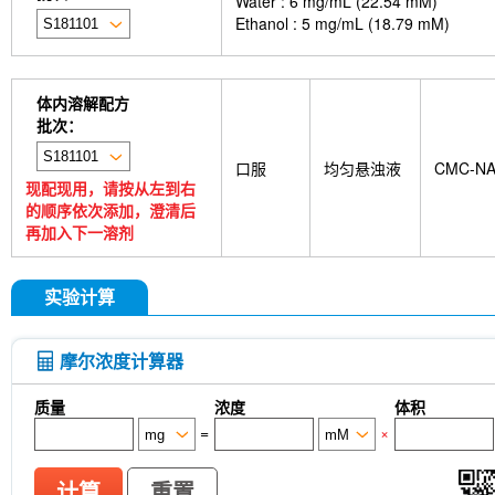
Water : 6 mg/mL (22.54 mM)
Ethanol : 5 mg/mL (18.79 mM)
体内溶解配方
批次：
口服
均匀悬浊液
CMC-N
现配现用，请按从左到右
的顺序依次添加，澄清后
再加入下一溶剂
实验计算
摩尔浓度计算器
质量
浓度
体积
=
×
计算
重置