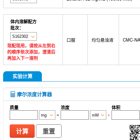
体内溶解配方
批次：
口服
均匀悬浊液
CMC-N
现配现用，请按从左到右
的顺序依次添加，澄清后
再加入下一溶剂
实验计算
摩尔浓度计算器
质量
浓度
体积
=
×
计算
重置