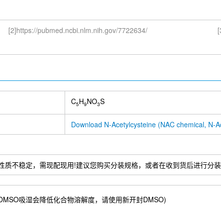
irus Viruses|Drug
ancer Vaccine
[2]https://pubmed.ncbi.nlm.nih.gov/7722634/
[
C
H
NO
S
5
9
3
Download N-Acetylcysteine (NAC chemical, N-Ac
性质不稳定，需现配现用!建议您购买分装规格，或者在收到货后进行分
09 mM) ；DMSO吸湿会降低化合物溶解度，请使用新开封DMSO)