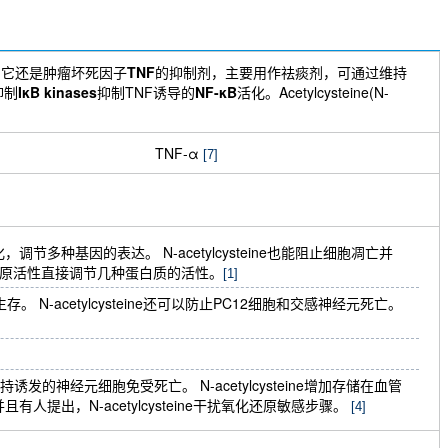
。它还是肿瘤坏死因子
TNF
的抑制剂，主要用作祛痰剂，可通过维持
抑制
IκB kinases
抑制TNF诱导的
NF-κB
活化。Acetylcysteine(N-
TNF-α
[7]
化，调节多种基因的表达。 N-acetylcysteine也能阻止细胞凋亡并
过其还原活性直接调节几种蛋白质的活性。
[1]
 N-acetylcysteine还可以防止PC12细胞和交感神经元死亡。
营养支持诱发的神经元细胞免受死亡。 N-acetylcysteine增加存储在血管
提出，N-acetylcysteine干扰氧化还原敏感步骤。
[4]