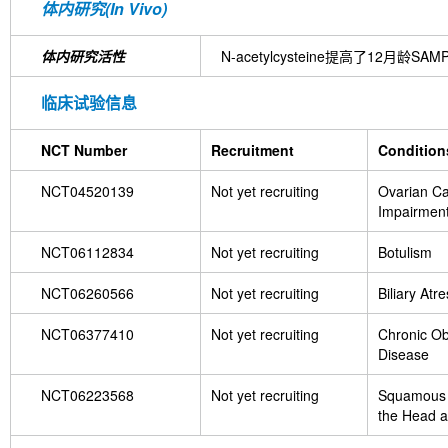
体内研究(In Vivo)
体内研究活性
N-acetylcysteine提高
临床试验信息
NCT Number
Recruitment
Condition
NCT04520139
Not yet recruiting
Ovarian Ca
Impairmen
NCT06112834
Not yet recruiting
Botulism
NCT06260566
Not yet recruiting
Biliary Atre
NCT06377410
Not yet recruiting
Chronic Ob
Disease
NCT06223568
Not yet recruiting
Squamous 
the Head 
Neck|Orop