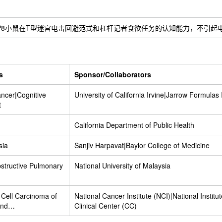
了12月龄SAMP8小鼠在T型迷宫电击回避范式和杠杆记者食欲任务的认知能力，
s
Sponsor/Collaborators
ncer|Cognitive
University of California Irvine|Jarrow Formulas 
t
California Department of Public Health
sia
Sanjiv Harpavat|Baylor College of Medicine
structive Pulmonary
National University of Malaysia
Cell Carcinoma of
National Cancer Institute (NCI)|National Institu
and
Clinical Center (CC)
harynx|Human