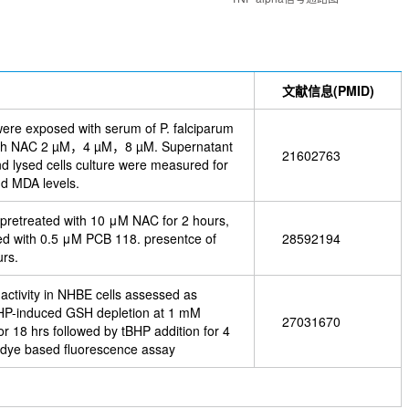
文献信息(PMID)
ere exposed with serum of P. falciparum
with NAC 2 µM，4 µM，8 µM. Supernatant
21602763
nd lysed cells culture were measured for
d MDA levels.
retreated with 10 μM NAC for 2 hours,
ed with 0.5 μM PCB 118. presentce of
28592194
rs.
 activity in NHBE cells assessed as
tBHP-induced GSH depletion at 1 mM
27031670
or 18 hrs followed by tBHP addition for 4
r dye based fluorescence assay