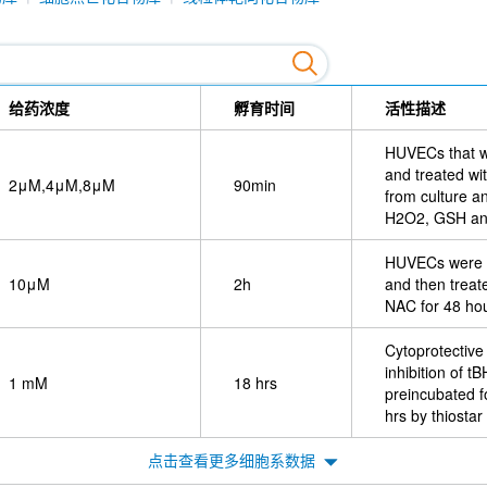
给药浓度
孵育时间
活性描述
HUVECs that w
and treated 
2μM,4μM,8μM
90min
from culture a
H2O2, GSH an
HUVECs were p
10μM
2h
and then treat
NAC for 48 hou
Cytoprotective
inhibition of 
1 mM
18 hrs
preincubated f
hrs by thiosta
点击查看更多细胞系数据