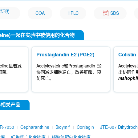
文章证明
COA
HPLC
SDS
一
-L-Cysteine)一起在实验中被使用的化合物
Prostaglandin E2 (PGE2)
Colistin
cycline显着减
Acetylcysteine和Prostaglandin E2
Acetylcy
细菌。
协同减少细胞凋亡，改善肝酶，预
出协同作
防死亡。
maltophil
ine)相关产品
R-7050
Cepharanthine
Bioymifi
Corilagin
JTE-607 Dihydrochl
物库
细胞焦亡化合物库
线粒体靶向化合物库