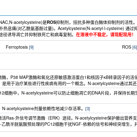
, NAC,N-acetylcysteine)是
ROS
抑制剂，拮抗多种蛋白酶体抑制剂的活性
酰氨基酚过量)。Acetylcysteine(N-acetyl-l-cysteine) 通过
线粒体依赖性途径诱导凋亡并抑制铁死亡和病毒复制。
在溶液中不稳定，请现配现用！
Ferroptosis
ROS
[9]
[6]
Jun N末端激酶，P38 MAP激酶和氧化还原敏感激活蛋白1和核因子κB转录因子的活
用于治疗某些退行性疾病有用的一个概念。N-acetylcysteine通
胞中，N-acetylcysteine可以防止细胞凋亡的DNA片段，并保持长期生存。
cetylcysteine剂量依赖性地减少存活率。
[3]
eine激活Ras-外信号调节激酶（ERK）途径。N-acetylcysteine保护撤出
乙酰半胱氨酸预处理的PC12细胞干扰NGF-依赖的信号和神经突增生，并且有人