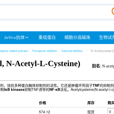
InVivo
抗体
重组蛋白
细胞分选磁珠
生物试
ptosis related activator
-
Ferroptosis inhibitor
-
Antiviral inhibitor
N-Acetylcysteine 
, N-Acetyl-L-Cysteine)
别名
: N-acet
剂，拮抗多种蛋白酶体抑制剂的活性。它还是肿瘤坏死因子
TNF
的抑制剂
过抑制
IκB kinases
抑制TNF诱导的
NF-κB
活化。Acetylcysteine(N-a
价格
库存
购
574.12
现货