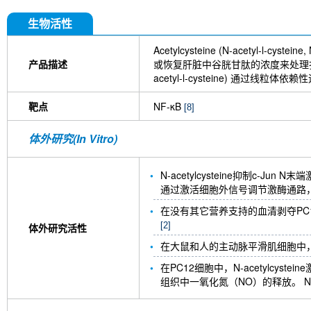
生物活性
Acetylcysteine (N-acetyl-l-cysteine
产品描述
或恢复肝脏中谷胱甘肽的浓度来处理扑热息痛(对乙
acetyl-l-cysteine) 通过
靶点
NF-κB
[8]
体外研究(In Vitro)
N-acetylcysteine抑制c-
通过激活细胞外信号调节激酶通路，是
在没有其它营养支持的血清剥夺PC12细
[2]
体外研究活性
在大鼠和人的主动脉平滑肌细胞中，N-a
在PC12细胞中，N-acetylcyst
组织中一氧化氮（NO）的释放。 N-