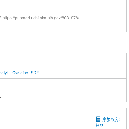
3]https://pubmed.ncbi.nlm.nih.gov/8631978/
etyl-L-Cysteine) SDF
装。
摩尔浓度计
算器