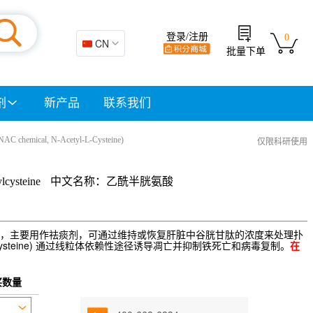
登录/注册
0
🇨🇳 CN
批量下单
剂
新产品
联系我们
(NAC chemical, N-Acetyl-L-Cysteine)
仅限科研使用
ylcysteine
中文名称：乙酰半胱氨酸
，主要用作祛痰剂，可通过维持或恢复肝脏中谷胱甘肽的浓度来处理扑
cetyl-l-cysteine) 通过线粒体依赖性途径诱导凋亡并抑制铁死亡和病毒复制。
在
买数量