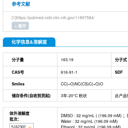
Papillomav
参考文献
Therapy|C
[1]https://pubmed.ncbi.nlm.nih.gov/11897584/
+ 展开
化学信息&溶解度
分子量
163.19
分子式
CAS号
616-91-1
SDF
Smiles
CC(=O)NC(CS)C(=O)O
储存条件(自收到货起)
3年-20°C 粉状
此产品
体外溶解度
DMSO : 32 mg/mL ( (196.
批次：
Water : 32 mg/mL (196.09 mM)
Ethanol : 32 mg/mL (196.09 mM)