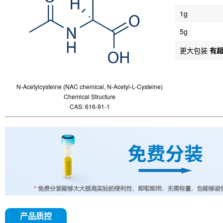
1g
5g
更大包装
有
N-Acetylcysteine (NAC chemical, N-Acetyl-L-Cysteine)
Chemical Structure
CAS: 616-91-1
产品质控