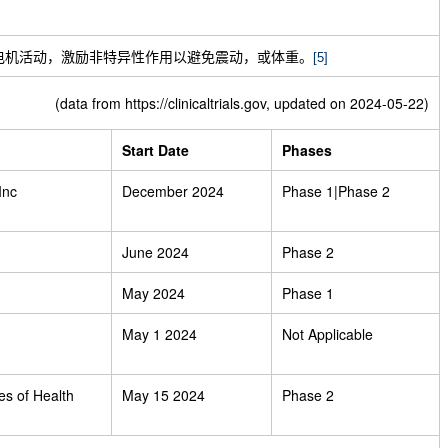
不引起电机活动，激励非特异性作用以避免震动，或体重。
[5]
(data from
https://clinicaltrials.gov
, updated on 2024-05-22)
Start Date
Phases
Inc
December 2024
Phase 1|Phase 2
June 2024
Phase 2
May 2024
Phase 1
May 1 2024
Not Applicable
tes of Health
May 15 2024
Phase 2