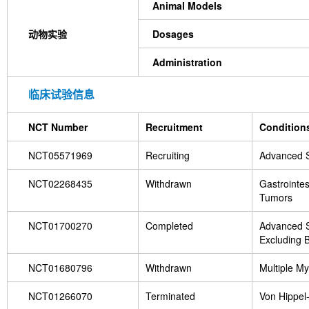
Animal Models
动物实验
Dosages
Administration
临床试验信息
NCT Number
Recruitment
Condition
NCT05571969
Recruiting
Advanced S
NCT02268435
Withdrawn
Gastrointes
Tumors
NCT01700270
Completed
Advanced S
Excluding 
NCT01680796
Withdrawn
Multiple M
NCT01266070
Terminated
Von Hippel