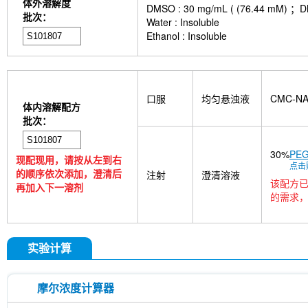
体外溶解度
DMSO : 30 mg/mL ( (76.4
批次：
Water : Insoluble
Ethanol : Insoluble
口服
均匀悬浊液
CMC-N
体内溶解配方
批次：
30%
PEG
现配现用，请按从左到右
点击
的顺序依次添加，澄清后
注射
澄清溶液
该配方已
再加入下一溶剂
的需求，
实验计算
摩尔浓度计算器