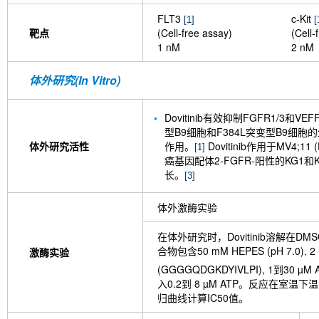
FLT3
c-Kit
[1]
[
靶点
(Cell-free assay)
(Cell-
1 nM
2 nM
体外研究(In Vitro)
Dovitinib有效抑制FGFR1/3和VEFF
型B9细胞和F384L突变型B9细胞的生
体外研究活性
作用。
Dovitinib作用于MV4;
[1]
癌基因配体2-FGFR-阳性的KG1和
长。
[3]
体外激酶实验
在体外研究时，Dovitinib溶解在D
合物包含50 mM HEPES (pH 7.0), 2
激酶实验
(GGGGQDGKDYIVLPI), 1到30
入0.2到 8 µM ATP。反应在室温
归曲线计算IC50值。