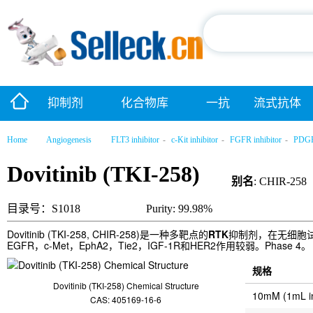
抑制剂
化合物库
一抗
流式抗体
Home
Angiogenesis
FLT3 inhibitor
-
c-Kit inhibitor
-
FGFR inhibitor
-
PDGFR
Dovitinib (TKI-258)
别名
: CHIR-258
目录号：S1018
Purity: 99.98%
Dovitinib (TKI-258, CHIR-258)是一种多靶点的
RTK
抑制剂，在无细胞试验
EGFR，c-Met，EphA2，Tie2，IGF-1R和HER2作用较弱。Phase 4。
规格
Dovitinib (TKI-258) Chemical Structure
10mM (1mL 
CAS: 405169-16-6