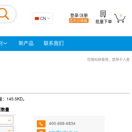
登录/注册
0
🇨🇳 CN
批量下单
剂
新产品
联系我们
仅限科研使用，禁用于人类
量：145.5KD。
买数量
400-668-6834