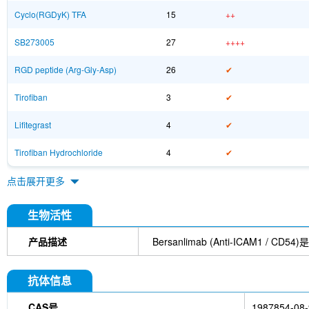
Cyclo(RGDyK) TFA
15
++
SB273005
27
++++
RGD peptide (Arg-Gly-Asp)
26
✔
Tirofiban
3
✔
Lifitegrast
4
✔
Tirofiban Hydrochloride
4
✔
点击展开更多
生物活性
产品描述
Bersanlimab (Anti-ICAM1
抗体信息
CAS号
1987854-08-