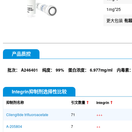
1mg*25
更大包装
有
产品质控
批次：
A246401
纯度：
99%
蛋白浓度：
6.977mg/ml
内毒素
Integrin抑制剂选择性比较
抑制剂名称
引文数量
Integrin
Cilengitide trifluoroacetate
71
+++
A-205804
7
++