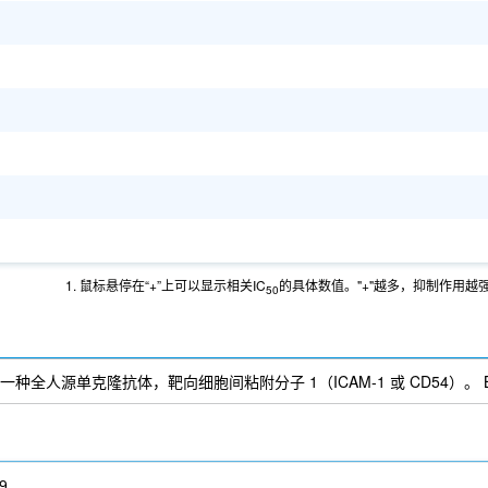
1. 鼠标悬停在“+”上可以显示相关IC
的具体数值。"+"越多，抑制作用越
50
 / CD54)是一种全人源单克隆抗体，靶向细胞间粘附分子 1（ICAM-1 或 CD54）。
9