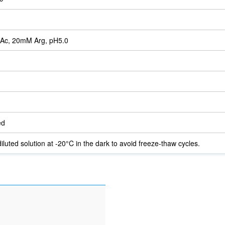
Ac, 20mM Arg, pH5.0
ed
iluted solution at -20°C in the dark to avoid freeze-thaw cycles.