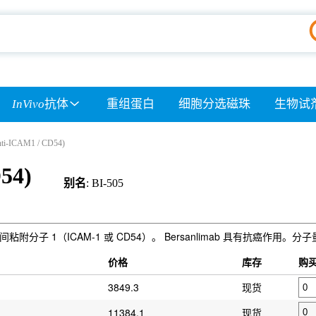
InVivo
抗体
重组蛋白
细胞分选磁珠
生物试
nti-ICAM1 / CD54)
54)
别名
: BI-505
细胞间粘附分子 1（ICAM-1 或 CD54）。 Bersanlimab 具有抗癌作用。分子
）
价格
库存
购
3849.3
现货
11384.1
现货