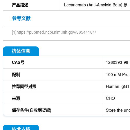
产品描述
Lecanemab (Anti-Amyloi
参考文献
[1]https://pubmed.ncbi.nlm.nih.gov/36544184/
抗体信息
CAS号
1260393-98-
配制
100 mM Pro-
推荐同型对照
Human IgG1
来源
CHO
储存条件(自收到货起)
Store the und
技术支持