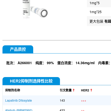
1mg*5
1mg*25
更大包装
有
产品质控
批次：
A266001
纯度：
99%
蛋白浓度：
14.36mg/ml
内毒素
HER2抑制剂选择性比较
抑制剂名称
引文数量
HER2
Lapatinib Ditosylate
143
+++
Afatinib (BIBW2992)
433
++