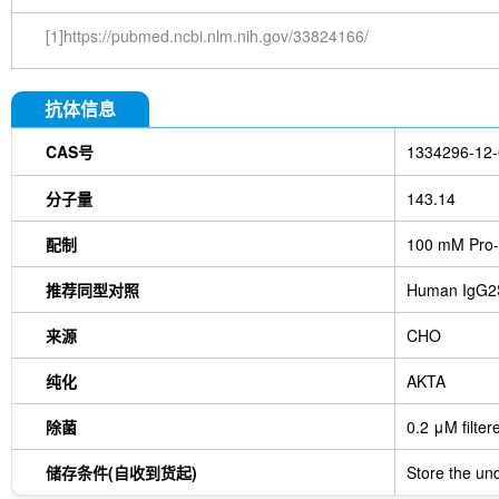
[1]https://pubmed.ncbi.nlm.nih.gov/33824166/
抗体信息
CAS号
1334296-12-
分子量
143.14
配制
100 mM Pro-
推荐同型对照
Human IgG2
来源
CHO
纯化
AKTA
除菌
0.2 μM filter
储存条件(自收到货起)
Store the und