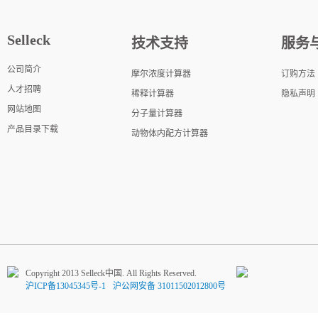
Selleck
技术支持
服务
公司简介
摩尔浓度计算器
订购方法
人才招聘
稀释计算器
隐私声明
网站地图
分子量计算器
产品目录下载
动物体内配方计算器
Copyright 2013 Selleck中国. All Rights Reserved.
沪ICP备13045345号-1
沪公网安备 31011502012800号