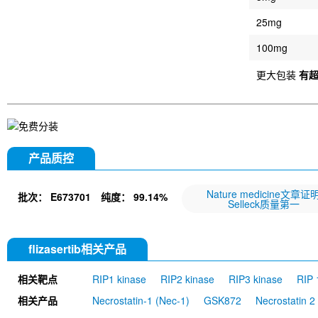
25mg
100mg
更大包装
有
产品质控
Nature medicine文章证
批次：
E673701
纯度：
99.14%
Selleck质量第一
flizasertib相关产品
相关靶点
RIP1 kinase
RIP2 kinase
RIP3 kinase
RIP 
相关产品
Necrostatin-1 (Nec-1)
GSK872
Necrostatin 2
GSK2983559 (compound 3)
ICCB-19 hydrochlo