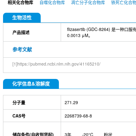
相关化合物库
自噬化合物库
凋亡分子化合物库
铁死亡化合
Antibody (Rabbit mAb) [E19K17]
RIP Antibody 
生物活性
flizasertib (GDC-8264) 
产品描述
0.0013 μM。
参考文献
[1]https://pubmed.ncbi.nlm.nih.gov/41165210/
化学信息&溶解度
分子量
271.29
CAS号
2268739-68-8
储存条件(自收到货起)
3年
-20°C
粉状