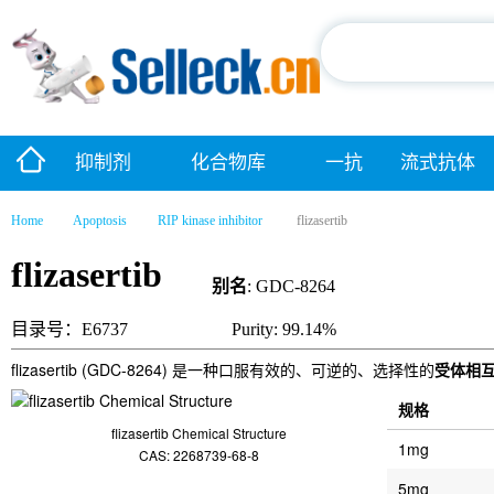
抑制剂
化合物库
一抗
流式抗体
Home
Apoptosis
RIP kinase inhibitor
flizasertib
flizasertib
别名
: GDC-8264
目录号：E6737
Purity: 99.14%
flizasertib (GDC-8264) 是一种口服有效的、可逆的、选择性的
受体相互作
规格
flizasertib Chemical Structure
1mg
CAS: 2268739-68-8
5mg