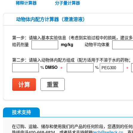
稀释计算器
分子量计算器
动物体内配方计算器（澄清溶液）
第一步：请输入基本实验信息（考虑到实验过程中的损耗，建议多
给药剂量
mg/kg
动物平均体重
第二步：请输入动物体内配方组成（配方适用于不溶于水的药物；不
%
DMSO
+
%
+
计算
重置
技术支持
在订购、运输、储存和使用我们的产品的任何阶段，您遇到的任何
热线电话400-668-6834，或者技术支持邮箱
tech@selleck.cn
，直