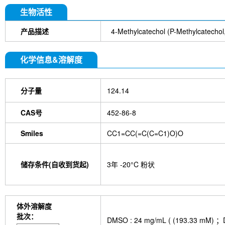
DYKDDDDK Tag Antibody (Rabbit mAb) [C19M9]
Farrerol
Mouse IgG1 isotype control-InVivo
S
生物活性
Chlorogenic Acid
2,2,2-Tribromoethanol
Prot
HTP)
Hydroxytyrosol
D-(+)-Trehalose dihydra
产品描述
4-Methylcatechol (P-Methylcatechol, 
Hyaluronic acid (Hyaluronan)
GSK805
Curcu
Pamrevlumab (anti-CTGF)
Vimentin Antibody (
化学信息&溶解度
Bromhexine HCl
(+)-Fangchinoline
Spermine
E7820
Sphingosine
HQNO
Iodoacetamide
(Rabbit mAb) [B17N21]
Fetuin, Fetal Bovine S
分子量
124.14
i-Inositol
Molsidomine
Methylmalonate
Sco
N-Acetylneuraminic acid
Madecassoside
β-A
Verbenalin
Anethole trithione
D-Mannose
L
CAS号
452-86-8
Acetylglucosamine
Creatine monohydrate
Gl
(-)-Glucose
Itaconic acid
Hypromellose
Vi
Smiles
CC1=CC(=C(C=C1)O)O
EGCG Octaacetate
BOS-318
IM-54
C381
isotype control-InVivo
MCM2 Antibody (Rabbit 
Antibody (Rabbit mAb) [M19D5]
SP1 Antibody (
储存条件(自收到货起)
3年 -20°C 粉状
NK1.1 Antibody [PK136]
PB Mouse NK1.1 Antib
Troxipide
RNF20 Antibody (Rabbit mAb) [B16G
Esculin
Azomycin
β-Amyloid (1-42), huma
(+)-Cellobiose
Lipocalin-2 / NGAL Antibody (Ra
体外溶解度
hydrochloride
ATP5A1 Rabbit Recombinant mA
批次：
DMSO : 24 mg/mL ( (193.
Monocrotaline
Angelic acid
Succinic acid
P