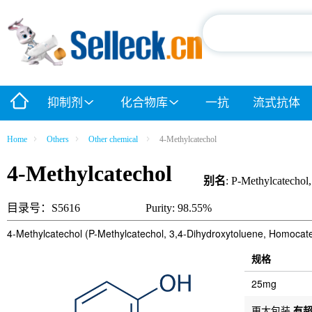
抑制剂
化合物库
一抗
流式抗体
Home
Others
Other chemical
4-Methylcatechol
4-Methylcatechol
别名
: P-Methylcatechol
目录号：S5616
Purity: 98.55%
4-Methylcatechol (P-Methylcatechol, 3,4-Dihydroxytoluene, Homocatecho
规格
25mg
更大包装
有