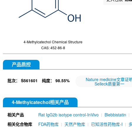
4-Methylcatechol Chemical Structure
CAS: 452-86-8
产品质控
Nature medicine文章证
批次：
S561601
纯度：
98.55%
Selleck质量第一
4-Methylcatechol相关产品
相关产品
Rat IgG2b isotype control-InVivo
Blebbistatin
651520)
Annexin V/ANXA5 Antibody (Mouse mA
相关化合物库
FDA药物库
天然产物库
已知活性药物库-I
MU)
Rat IgG1 isotype control-InVivo
Coenzy