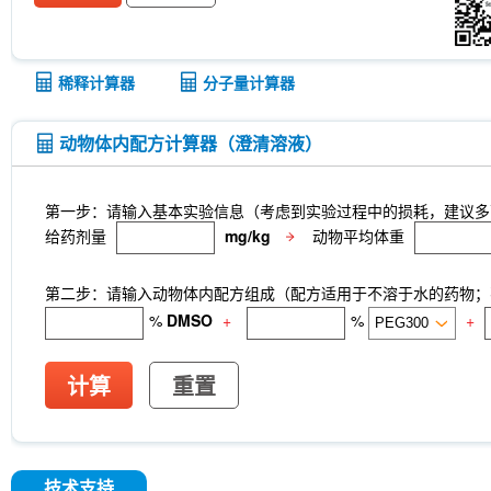
Anti-rat Kappa Immunoglobulin Light Chain-InV
LKB1 Antibody (Rabbit mAb) [G3P15]
p27 Ki
CNPase Antibody (Rabbit mAb) [F6C6]
Clathri
[J23P13]
Cytokeratin 17 Antibody (Rabbit mAb)
稀释计算器
分子量计算器
[A17G4]
NDUFB8 Antibody (Rabbit mAb) [B17D
mAb) [G24G18]
X5050
ITCH Antibody (Rabb
Junctional Adhesion Molecule 1/JAM-A Antibod
动物体内配方计算器（澄清溶液）
mAb) [E19P8]
COUP-TFII Antibody (Rabbit mA
MeAIB
MTCO2 Antibody (Rabbit mAb) [A18M
[N13F4]
dTRIM24
A-484954
Rupintrivir
第一步：请输入基本实验信息（考虑到实验过程中的损耗，建议多
CTR1 Antibody (Rabbit mAb) [A18L7]
FITC Mou
给药剂量
mg/kg
动物平均体重
Netrin 1 Antibody (Rabbit mAb) [B4C16]
Recomb
Receptorα Antibody (Rabbit mAb) [H18K23]
第二步：请输入动物体内配方组成（配方适用于不溶于水的药物；不
%
DMSO
+
%
+
计算
重置
技术支持