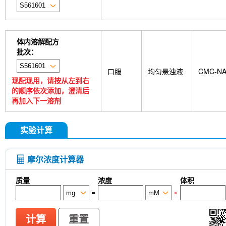
GDF15 Antibody (Rabbit mAb) [G3D13]
GLUT3 
Indolepropionic acid
DL-Citrulline
6-Chloropur
Brassinolide
L-carnosine
Id1 Rabbit Recomb
tetrahydrate
Calponin Rabbit Recombinant mA
体内溶解配方
Pedunculoside
5-Hydroxymethylfurfural
Stevi
批次：
stachyose tetrahydrate
Oxythiamine chloride hy
Ecliptasaponin A
23-Hydroxybetulinic acid
Kh
口服
均匀悬浊液
CMC-N
Maltotetraose
Ginsenoside Rk1
Sinensetin
现配现用，请按从左到右
(R)-(-)-Mandelic acid
2'-deoxyguanosine
D-F
的顺序依次添加，澄清后
Phenylacetaldehyde
α-Boswellic acid
Stearic
再加入下一溶剂
acid
(+)-Guaiacin
Waltonitone
Gastrodenol
β-Alanine methyl ester hydrochloride
Ureidosucc
D-Fructose-1,6-diphosphate trisodium salt octahy
实验计算
DHA (Docosahexaenoic Acid)
AGI 1067
Is
CTX-0294885
P7C3-A20
IPTG
PZ-2891
monophosphate
Sodium citrate dihydrate
Tw
摩尔浓度计算器
Thioacetamide
N-butyl-N-(4-hydroxybutyl) nitr
Skimmianine
Ginsenoside Rg3
Phellodendro
质量
浓度
体积
Achyranthes bidentata root Extract
MRTX0902
=
×
cellulose (Viscosity:100000mPa.s)
Ovalbumin (
Samrotamab (Anti-LRRC15 / LIB)
Anti-DKK1
Sortilin / SORT1)
Anti-mouse Ly6G/Ly6C (Gr-1)-
计算
重置