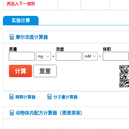
3-Hydroxybenzoic acid
DHA (Docosahexaenoic 
再加入下一溶剂
tetrasodium salt
TUG-891
CTX-0294885
P
Deoxycytidine 5'-monophosphate
Sodium citrat
Nitroquinoline 1-oxide
Thioacetamide
N-butyl
实验计算
oil
Substance P TFA
Skimmianine
Ginseno
Rhizoma Extract
Achyranthes bidentata root Ext
Pyruvate
Methyl cellulose (Viscosity:100000mP
摩尔浓度计算器
CD62p)
Samrotamab (Anti-LRRC15 / LIB)
An
(Anti-Sortilin / SORT1)
Anti-mouse Ly6G/Ly6C (G
质量
浓度
体积
InVivo
Anti-rat Kappa Immunoglobulin Light Cha
=
×
[A13D20]
LKB1 Antibody (Rabbit mAb) [G3P15]
[B12L19]
CNPase Antibody (Rabbit mAb) [F6C6
(Rabbit mAb) [J23P13]
Cytokeratin 17 Antibody
计算
重置
(Rabbit mAb) [A17G4]
NDUFB8 Antibody (Rabbi
Antibody (Rabbit mAb) [G24G18]
X5050
ITCH
(Rabbit mAb) [P21B22]
Junctional Adhesion Mo
independent) Antibody (Rabbit mAb) [E19P8]
C
稀释计算器
分子量计算器
(Rabbit mAb) [H11C11]
NMDI14
MeAIB
MT
[N21E20]
MCM5 Antibody (Rabbit mAb) [N13F4
Antibody (Mouse mAb) [G15H8]
SLC31A1 / CTR
动物体内配方计算器（澄清溶液）
8C5]
APC-cy7 Human IgD Antibody [IA6-2]
N
(Mouse mAb) [B10D23]
Estrogen Related Rece