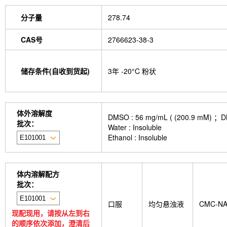
EGCG Octaacetate
BOS-318
IM-54
C381
isotype control-InVivo
MCM2 Antibody (Rabbit 
分子量
278.74
Antibody (Rabbit mAb) [M19D5]
SP1 Antibody (
NK1.1 Antibody [PK136]
PB Mouse NK1.1 Antib
CAS号
2766623-38-3
Troxipide
RNF20 Antibody (Rabbit mAb) [B16G
Esculin
Azomycin
β-Amyloid (1-42), huma
(+)-Cellobiose
Lipocalin-2 / NGAL Antibody (Ra
储存条件(自收到货起)
3年 -20°C 粉状
hydrochloride
ATP5A1 Rabbit Recombinant mA
Monocrotaline
Angelic acid
Succinic acid
P
GDF15 Antibody (Rabbit mAb) [G3D13]
GLUT3 
Indolepropionic acid
DL-Citrulline
6-Chloropur
体外溶解度
DMSO : 56 mg/mL ( (200.
Brassinolide
L-carnosine
Id1 Rabbit Recomb
批次：
Water : Insoluble
tetrahydrate
Calponin Rabbit Recombinant mA
Ethanol : Insoluble
Pedunculoside
5-Hydroxymethylfurfural
Stevi
stachyose tetrahydrate
Oxythiamine chloride hy
Ecliptasaponin A
23-Hydroxybetulinic acid
Kh
Maltotetraose
Ginsenoside Rk1
Sinensetin
体内溶解配方
(R)-(-)-Mandelic acid
2'-deoxyguanosine
D-F
批次：
L-serine
Phenylacetaldehyde
α-Boswellic aci
Pyroglutamic acid
(+)-Guaiacin
Waltonitone
口服
均匀悬浊液
CMC-N
Hydrochloride
β-Alanine methyl ester hydrochlo
现配现用，请按从左到右
Aminomalonic acid
D-Fructose-1,6-diphosphate 
的顺序依次添加，澄清后