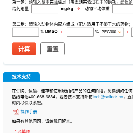
第一步：请输入基本实验信息（考虑到实验过程中的损耗，建议多
给药剂量
mg/kg
动物平均体重
第二步：请输入动物体内配方组成（配方适用于不溶于水的药物；不
%
DMSO
+
%
+
计算
重置
技术支持
在订购、运输、储存和使用我们的产品的任何阶段，您遇到的任何
热线电话400-668-6834，或者技术支持邮箱
tech@selleck.cn
，直
时内尽快联系您。
操作手册
如果有其他问题，请给我们留言。
* 必填项