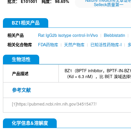
Nature medicine文章证
批次：
E101001
纯度：
98.65%
Selleck质量第一
BZ1相关产品
相关产品
Rat IgG2b isotype control-InVivo
Blebbistatin
651520)
Annexin V/ANXA5 Antibody (Mouse mA
相关化合物库
FDA药物库
天然产物库
已知活性药物库-I
MU)
Rat IgG1 isotype control-InVivo
Coenzy
DYKDDDDK Tag Antibody (Rabbit mAb) [C19M9]
Farrerol
Mouse IgG1 isotype control-InVivo
S
生物活性
Chlorogenic Acid
2,2,2-Tribromoethanol
Prot
HTP)
Hydroxytyrosol
D-(+)-Trehalose dihydra
BZ1（BPTF inhibitor，BPTF-
产品描述
Hyaluronic acid (Hyaluronan)
GSK805
Curcu
（Kd = 6.3 nM），比 BET 溴域选
Pamrevlumab (anti-CTGF)
Vimentin Antibody (
Bromhexine HCl
(+)-Fangchinoline
Spermine
参考文献
E7820
Sphingosine
HQNO
Iodoacetamide
(Rabbit mAb) [B17N21]
Fetuin, Fetal Bovine S
[1]https://pubmed.ncbi.nlm.nih.gov/34515477/
i-Inositol
Molsidomine
Methylmalonate
Sco
N-Acetylneuraminic acid
Madecassoside
β-A
Verbenalin
Anethole trithione
D-Mannose
L
化学信息&溶解度
Acetylglucosamine
Creatine monohydrate
Gl
(-)-Glucose
Itaconic acid
Hypromellose
Vi