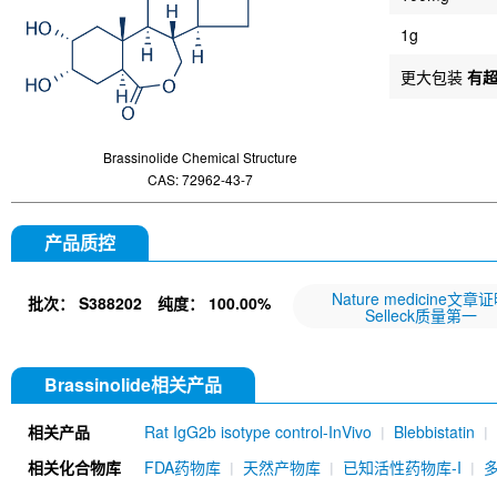
1g
更大包装
有
Brassinolide Chemical Structure
CAS: 72962-43-7
产品质控
Nature medicine文章
批次：
S388202
纯度：
100.00%
Selleck质量第一
Brassinolide相关产品
相关产品
Rat IgG2b isotype control-InVivo
Blebbistatin
651520)
Annexin V/ANXA5 Antibody (Mouse mA
相关化合物库
FDA药物库
天然产物库
已知活性药物库-I
MU)
Rat IgG1 isotype control-InVivo
Coenzy