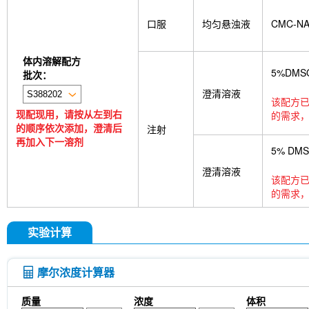
Anti-rat Kappa Immunoglobulin Light Chain-InV
LKB1 Antibody (Rabbit mAb) [G3P15]
p27 Ki
口服
均匀悬浊液
CMC-N
CNPase Antibody (Rabbit mAb) [F6C6]
Clathri
[J23P13]
Cytokeratin 17 Antibody (Rabbit mAb)
[A17G4]
NDUFB8 Antibody (Rabbit mAb) [B17D
体内溶解配方
mAb) [G24G18]
X5050
ITCH Antibody (Rabb
5%DMS
批次：
Junctional Adhesion Molecule 1/JAM-A Antibod
澄清溶液
mAb) [E19P8]
COUP-TFII Antibody (Rabbit mA
该配方已
现配现用，请按从左到右
MeAIB
MTCO2 Antibody (Rabbit mAb) [A18M
的需求，
的顺序依次添加，澄清后
[N13F4]
dTRIM24
A-484954
Rupintrivir
注射
再加入下一溶剂
CTR1 Antibody (Rabbit mAb) [A18L7]
FITC Mou
5% DM
Netrin 1 Antibody (Rabbit mAb) [B4C16]
Recomb
Receptorα Antibody (Rabbit mAb) [H18K23]
澄清溶液
该配方已
的需求，
实验计算
摩尔浓度计算器
质量
浓度
体积