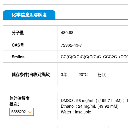
GDF15 Antibody (Rabbit mAb) [G3D13]
GLUT3 
Indolepropionic acid
DL-Citrulline
6-Chloropur
化学信息&溶解度
carnosine
Id1 Rabbit Recombinant mAb
Myos
Calponin Rabbit Recombinant mAb
S100 α6/PR
5-Hydroxymethylfurfural
Stevioside
3,4-Dihy
分子量
tetrahydrate
480.68
Oxythiamine chloride hydrochlorid
A
23-Hydroxybetulinic acid
Khasianine
Gal
Ginsenoside Rk1
Sinensetin
Isoscopoletin
CAS号
72962-43-7
acid
2'-deoxyguanosine
D-Fructose
Diludi
Phenylacetaldehyde
α-Boswellic acid
Stearic
Smiles
CC(C)C(C)C(C(C(C)C1CCC2C1(CC
acid
(+)-Guaiacin
Waltonitone
Gastrodenol
β-Alanine methyl ester hydrochloride
Ureidosucc
D-Fructose-1,6-diphosphate trisodium salt octahy
储存条件(自收到货起)
3年
-20°C
粉状
DHA (Docosahexaenoic Acid)
AGI 1067
Is
CTX-0294885
P7C3-A20
IPTG
PZ-2891
monophosphate
Sodium citrate dihydrate
Tw
Thioacetamide
N-butyl-N-(4-hydroxybutyl) nitr
体外溶解度
DMSO : 96 mg/mL ( (199.
Skimmianine
Ginsenoside Rg3
Phellodendro
批次：
Ethanol : 24 mg/mL (49.92 mM)
Achyranthes bidentata root Extract
MRTX0902
Water : Insoluble
cellulose (Viscosity:100000mPa.s)
Ovalbumin (
Samrotamab (Anti-LRRC15 / LIB)
Anti-DKK1
Sortilin / SORT1)
Anti-mouse Ly6G/Ly6C (Gr-1)-