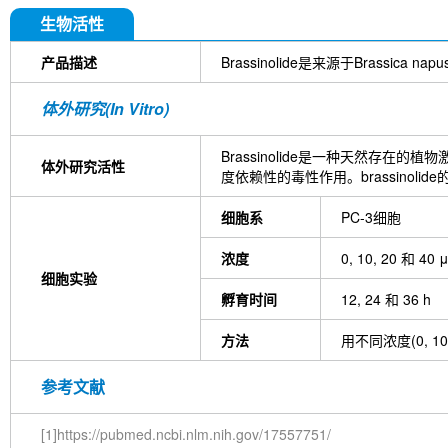
DYKDDDDK Tag Antibody (Rabbit mAb) [C19M9]
Farrerol
Mouse IgG1 isotype control-InVivo
S
生物活性
Chlorogenic Acid
2,2,2-Tribromoethanol
Prot
HTP)
Hydroxytyrosol
D-(+)-Trehalose dihydra
产品描述
Brassinolide是来源于Brass
Hyaluronic acid (Hyaluronan)
GSK805
Curcu
Pamrevlumab (anti-CTGF)
Vimentin Antibody (
体外研究(In Vitro)
Bromhexine HCl
(+)-Fangchinoline
Spermine
E7820
Sphingosine
HQNO
Iodoacetamide
Brassinolide是一种天然存在
(Rabbit mAb) [B17N21]
Fetuin, Fetal Bovine S
体外研究活性
度依赖性的毒性作用。brassinol
i-Inositol
Molsidomine
Methylmalonate
Sco
N-Acetylneuraminic acid
Madecassoside
β-A
细胞系
PC-3细胞
Verbenalin
Anethole trithione
D-Mannose
L
Acetylglucosamine
Creatine monohydrate
Gl
浓度
0, 10, 20 和 40 
(-)-Glucose
Itaconic acid
Hypromellose
Vi
细胞实验
EGCG Octaacetate
BOS-318
IM-54
C381
孵育时间
12, 24 和 36 h
isotype control-InVivo
MCM2 Antibody (Rabbit 
Antibody (Rabbit mAb) [M19D5]
SP1 Antibody (
方法
用不同浓度(0, 10
NK1.1 Antibody [PK136]
PB Mouse NK1.1 Antib
Troxipide
RNF20 Antibody (Rabbit mAb) [B16G
Esculin
Azomycin
β-Amyloid (1-42), huma
参考文献
(+)-Cellobiose
Lipocalin-2 / NGAL Antibody (Ra
hydrochloride
ATP5A1 Rabbit Recombinant mA
[1]https://pubmed.ncbi.nlm.nih.gov/17557751/
Monocrotaline
Angelic acid
Succinic acid
P