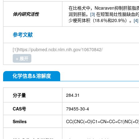
isotype control-InVivo
MCM2 Antibody (Rabbit 
在比格犬中，Nicaraven抑制
Antibody (Rabbit mAb) [M19D5]
SP1 Antibody (
体内研究活性
润到肝脏。
在短暂局灶性脑缺血的雄性
[3]
NK1.1 Antibody [PK136]
PB Mouse NK1.1 Antib
少梗死体积（18.6％和20.9％）。
[4]
Troxipide
RNF20 Antibody (Rabbit mAb) [B16G
Azomycin
β-Amyloid (1-42), human
DL-Carni
参考文献
Lipocalin-2 / NGAL Antibody (Rabbit mAb) [K8C
Rabbit Recombinant mAb
Tea polyphenol
Or
Succinic acid
Phloretic acid
Swertiamarin
6
[1]https://pubmed.ncbi.nlm.nih.gov/10670842/
[G3D13]
GLUT3 Rabbit Recombinant mAb
2
+ 展开
Citrulline
6-Chloropurine
Xanthinol Nicotinate
Rabbit Recombinant mAb
Myosin heavy chain 
Recombinant mAb
S100 α6/PRA Antibody (Rab
化学信息&溶解度
Hydroxymethylfurfural
Stevioside
3,4-Dihydr
Oxythiamine chloride hydrochloride
8-Ginger
Hydroxybetulinic acid
Khasianine
Gallocatech
分子量
284.31
Rk1
Sinensetin
Isoscopoletin
Isobavachin
deoxyguanosine
D-Fructose
Diludine
Chond
CAS号
79455-30-4
Phenylacetaldehyde
α-Boswellic acid
Stearic
acid
(+)-Guaiacin
Waltonitone
Gastrodenol
Smiles
CC(CNC(=O)C1=CN=CC=C1)NC(=O
β-Alanine methyl ester hydrochloride
Ureidosucc
D-Fructose-1,6-diphosphate trisodium salt octahy
DHA (Docosahexaenoic Acid)
AGI 1067
Is