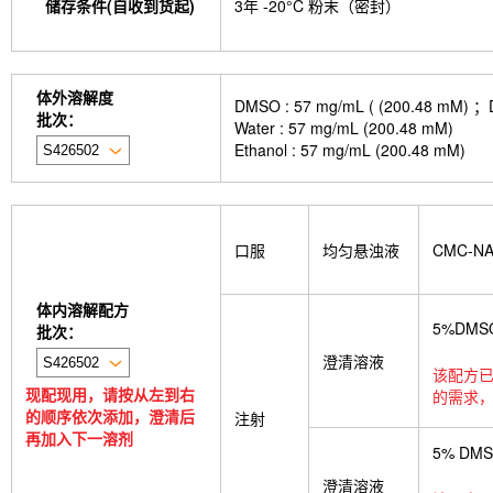
储存条件(自收到货起)
3年 -20°C 粉末（密封）
CTX-0294885
P7C3-A20
IPTG
PZ-2891
monophosphate
Sodium citrate dihydrate
Tw
Thioacetamide
N-butyl-N-(4-hydroxybutyl) nitr
Skimmianine
Ginsenoside Rg3
Phellodendro
体外溶解度
Achyranthes bidentata root Extract
MRTX0902
DMSO : 57 mg/mL ( (200.
批次：
cellulose (Viscosity:100000mPa.s)
Ovalbumin (
Water : 57 mg/mL (200.48 mM)
Samrotamab (Anti-LRRC15 / LIB)
Anti-DKK1
Ethanol : 57 mg/mL (200.48 mM)
Sortilin / SORT1)
Anti-mouse Ly6G/Ly6C (Gr-1)-
Anti-rat Kappa Immunoglobulin Light Chain-InV
LKB1 Antibody (Rabbit mAb) [G3P15]
p27 Ki
CNPase Antibody (Rabbit mAb) [F6C6]
Clathri
口服
均匀悬浊液
CMC-N
[J23P13]
Cytokeratin 17 Antibody (Rabbit mAb)
[A17G4]
NDUFB8 Antibody (Rabbit mAb) [B17D
mAb) [G24G18]
X5050
ITCH Antibody (Rabb
体内溶解配方
Junctional Adhesion Molecule 1/JAM-A Antibod
5%DMS
批次：
mAb) [E19P8]
COUP-TFII Antibody (Rabbit mA
MeAIB
MTCO2 Antibody (Rabbit mAb) [A18M
澄清溶液
该配方已
[N13F4]
dTRIM24
A-484954
Rupintrivir
现配现用，请按从左到右
的需求，
CTR1 Antibody (Rabbit mAb) [A18L7]
FITC Mou
的顺序依次添加，澄清后
注射
Netrin 1 Antibody (Rabbit mAb) [B4C16]
Recomb
再加入下一溶剂
Receptorα Antibody (Rabbit mAb) [H18K23]
5% DM
澄清溶液