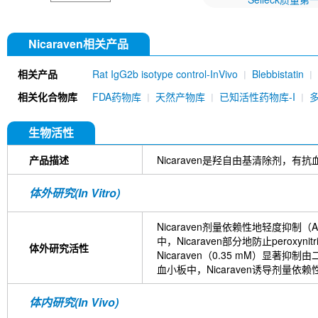
Nicaraven相关产品
相关产品
Rat IgG2b isotype control-InVivo
Blebbistatin
651520)
Annexin V/ANXA5 Antibody (Mouse mA
相关化合物库
FDA药物库
天然产物库
已知活性药物库-I
MU)
Rat IgG1 isotype control-InVivo
Coenzy
DYKDDDDK Tag Antibody (Rabbit mAb) [C19M9]
Farrerol
Mouse IgG1 isotype control-InVivo
S
生物活性
Chlorogenic Acid
2,2,2-Tribromoethanol
Prot
HTP)
Hydroxytyrosol
D-(+)-Trehalose dihydra
产品描述
Nicaraven是羟自由基清除剂，
Hyaluronic acid (Hyaluronan)
GSK805
Curcu
Pamrevlumab (anti-CTGF)
Vimentin Antibody (
体外研究(In Vitro)
Bromhexine HCl
(+)-Fangchinoline
Spermine
E7820
Sphingosine
HQNO
Iodoacetamide
Nicaraven剂量依赖性地轻度抑制
(Rabbit mAb) [B17N21]
Fetuin, Fetal Bovine S
中，Nicaraven部分地防止per
i-Inositol
Molsidomine
Methylmalonate
Sco
体外研究活性
Nicaraven（0.35 mM）显
N-Acetylneuraminic acid
Madecassoside
β-A
血小板中，Nicaraven诱导剂量依
Verbenalin
Anethole trithione
D-Mannose
L
Acetylglucosamine
Creatine monohydrate
Gl
体内研究(In Vivo)
(-)-Glucose
Itaconic acid
Hypromellose
Vi
EGCG Octaacetate
BOS-318
IM-54
C381