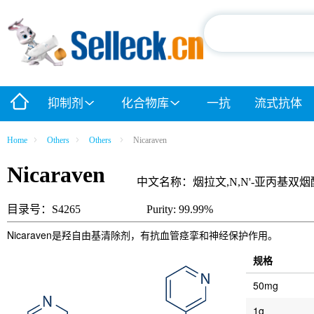
抑制剂
化合物库
一抗
流式抗体
Home
Others
Others
Nicaraven
Nicaraven
中文名称：烟拉文,N,N'-亚丙基双
目录号：S4265
Purity: 99.99%
Nicaraven是羟自由基清除剂，有抗血管痉挛和神经保护作用。
规格
50mg
1g