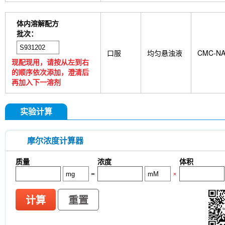
Brassinolide
L-carnosine
Id1 Rabbit Recomb
tetrahydrate
Calponin Rabbit Recombinant mA
体内溶解配方
Pedunculoside
5-Hydroxymethylfurfural
Stevi
批次：
stachyose tetrahydrate
Oxythiamine chloride hy
acid
Khasianine
Gallocatechin gallate
4-Hy
口服
均匀悬浊液
CMC-N
Isoscopoletin
Isobavachin
Isopimpinellin
现配现用，请按从左到右
D-Fructose
Diludine
Chondroitin 4-sulfate
的顺序依次添加，澄清后
Boswellic acid
Stearic acid
γ-Linolenic acid
再加入下一溶剂
Waltonitone
Gastrodenol
1,2-Propanediol
hydrochloride
Ureidosuccinic acid
Rutin hydr
diphosphate trisodium salt octahydrate
2-Metho
实验计算
(Docosahexaenoic Acid)
AGI 1067
Isohomovan
0294885
P7C3-A20
IPTG
PZ-2891
KCC
Sodium citrate dihydrate
Tween-20
MEISi-2 D
摩尔浓度计算器
butyl-N-(4-hydroxybutyl) nitrosamine
Pristane
Ginsenoside Rg3
Phellodendron amurense bark
质量
浓度
体积
bidentata root Extract
MRTX0902
BZ1
D-S
=
×
(Viscosity:100000mPa.s)
Ovalbumin (257-264) 
(Anti-LRRC15 / LIB)
Anti-DKK1
ISA-2011B
Anti-mouse Ly6G/Ly6C (Gr-1)-InVivo
UNC 32
计算
重置
Immunoglobulin Light Chain-InVivo
NeuN Antibo
Antibody (Rabbit mAb) [G3P15]
p27 Kip1 Antib