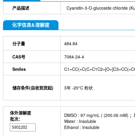
Chlorogenic Acid
2,2,2-Tribromoethanol
Prot
HTP)
Hydroxytyrosol
D-(+)-Trehalose dihydra
产品描述
Cyanidin-3-O-glucoside chloride (Ku
Hyaluronic acid (Hyaluronan)
GSK805
Curcu
Pamrevlumab (anti-CTGF)
Vimentin Antibody (
化学信息&溶解度
Bromhexine HCl
(+)-Fangchinoline
Spermine
E7820
Sphingosine
HQNO
Iodoacetamide
(Rabbit mAb) [B17N21]
Fetuin, Fetal Bovine S
分子量
484.84
i-Inositol
Molsidomine
Methylmalonate
Sco
N-Acetylneuraminic acid
Madecassoside
β-A
Verbenalin
Anethole trithione
D-Mannose
L
CAS号
7084-24-4
Acetylglucosamine
Creatine monohydrate
Gl
(-)-Glucose
Itaconic acid
Hypromellose
Vi
Smiles
C1=CC(=C(C=C1C2=[O+]C3=CC(=CC
EGCG Octaacetate
BOS-318
IM-54
C381
isotype control-InVivo
MCM2 Antibody (Rabbit 
Antibody (Rabbit mAb) [M19D5]
SP1 Antibody (
储存条件(自收到货起)
3年 -20°C 粉状
NK1.1 Antibody [PK136]
PB Mouse NK1.1 Antib
Troxipide
RNF20 Antibody (Rabbit mAb) [B16G
Esculin
Azomycin
β-Amyloid (1-42), huma
(+)-Cellobiose
Lipocalin-2 / NGAL Antibody (Ra
体外溶解度
DMSO : 97 mg/mL ( (200.
hydrochloride
ATP5A1 Rabbit Recombinant mA
批次：
Water : Insoluble
Monocrotaline
Angelic acid
Succinic acid
P
Ethanol : Insoluble
GDF15 Antibody (Rabbit mAb) [G3D13]
GLUT3 
Indolepropionic acid
DL-Citrulline
6-Chloropur