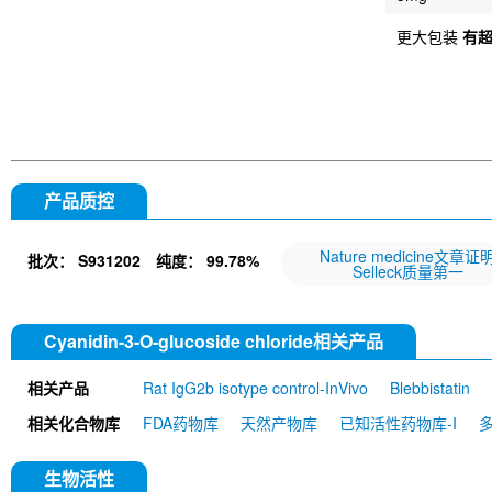
更大包装
有
产品质控
Nature medicine文章证
批次：
S931202
纯度：
99.78%
Selleck质量第一
Cyanidin-3-O-glucoside chloride相关产品
相关产品
Rat IgG2b isotype control-InVivo
Blebbistatin
651520)
Annexin V/ANXA5 Antibody (Mouse mA
相关化合物库
FDA药物库
天然产物库
已知活性药物库-I
MU)
Rat IgG1 isotype control-InVivo
Coenzy
DYKDDDDK Tag Antibody (Rabbit mAb) [C19M9]
Farrerol
Mouse IgG1 isotype control-InVivo
S
生物活性