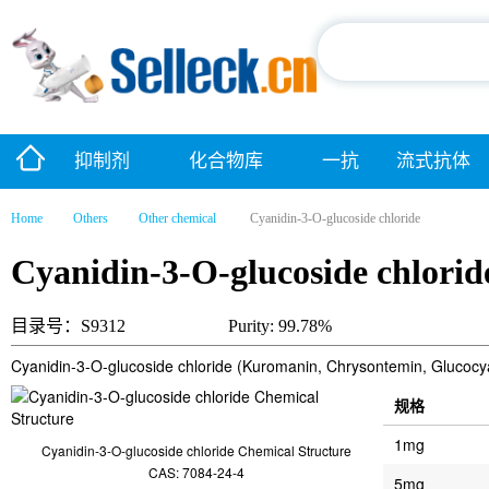
抑制剂
化合物库
一抗
流式抗体
Home
Others
Other chemical
Cyanidin-3-O-glucoside chloride
Cyanidin-3-O-glucoside chlorid
目录号：S9312
Purity: 99.78%
Cyanidin-3-O-glucoside chloride (Kuromanin, Chrysontemin, Glucocyani
规格
1mg
Cyanidin-3-O-glucoside chloride Chemical Structure
CAS: 7084-24-4
5mg