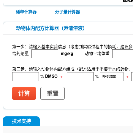
Antibody (Rabbit mAb) [F6C6]
Clathrin Heavy 
Cytokeratin 17 Antibody (Rabbit mAb) [F13F16]
稀释计算器
分子量计算器
NDUFB8 Antibody (Rabbit mAb) [B17D6]
CDX
[G24G18]
X5050
ITCH Antibody (Rabbit mAb
Junctional Adhesion Molecule 1/JAM-A Antibody 
动物体内配方计算器（澄清溶液）
mAb) [E19P8]
COUP-TFII Antibody (Rabbit mA
MeAIB
MTCO2 Antibody (Rabbit mAb) [A18M
[N13F4]
dTRIM24
A-484954
Rupintrivir
第一步：请输入基本实验信息（考虑到实验过程中的损耗，建议多
CTR1 Antibody (Rabbit mAb) [A18L7]
FITC Mou
给药剂量
mg/kg
动物平均体重
Netrin 1 Antibody (Rabbit mAb) [B4C16]
Recomb
Receptorα Antibody (Rabbit mAb) [H18K23]
第二步：请输入动物体内配方组成（配方适用于不溶于水的药物；不
%
DMSO
+
%
+
计算
重置
技术支持