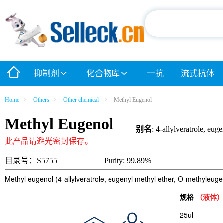
抑制剂
化合物库
一抗
流式抗体
Home
Others
Other chemical
Methyl Eugenol
Methyl Eugenol
别名
: 4-allylveratrole, eu
此产品请避光密封保存。
目录号：S5755
Purity: 99.89%
Methyl eugenol (4-allylveratrole, eugenyl methyl ether, O-methyleugeno
规格
（液体
25ul