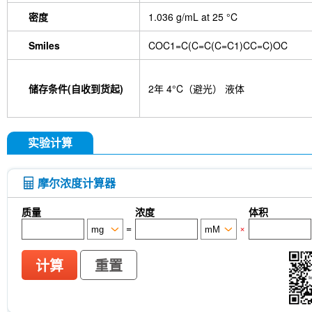
(-)-Glucose
Itaconic acid
Hypromellose
Vi
EGCG Octaacetate
BOS-318
IM-54
C381
密度
1.036 g/mL at 25 °C
isotype control-InVivo
MCM2 Antibody (Rabbit 
Antibody (Rabbit mAb) [M19D5]
SP1 Antibody (
Smiles
COC1=C(C=C(C=C1)CC=C)OC
NK1.1 Antibody [PK136]
PB Mouse NK1.1 Antib
Troxipide
RNF20 Antibody (Rabbit mAb) [B16G
Esculin
Azomycin
β-Amyloid (1-42), huma
储存条件(自收到货起)
2年 4°C（避光） 液体
(+)-Cellobiose
Lipocalin-2 / NGAL Antibody (Ra
hydrochloride
ATP5A1 Rabbit Recombinant mA
Monocrotaline
Angelic acid
Succinic acid
P
GDF15 Antibody (Rabbit mAb) [G3D13]
GLUT3 
实验计算
Indolepropionic acid
DL-Citrulline
6-Chloropur
Brassinolide
L-carnosine
Id1 Rabbit Recomb
tetrahydrate
Calponin Rabbit Recombinant mA
摩尔浓度计算器
Pedunculoside
5-Hydroxymethylfurfural
Stevi
stachyose tetrahydrate
Oxythiamine chloride hy
质量
浓度
体积
Ecliptasaponin A
23-Hydroxybetulinic acid
Kh
=
×
Maltotetraose
Ginsenoside Rk1
Sinensetin
(R)-(-)-Mandelic acid
2'-deoxyguanosine
D-F
L-serine
Phenylacetaldehyde
α-Boswellic aci
计算
重置
(+)-Guaiacin
Waltonitone
Gastrodenol
1,2-
Alanine methyl ester hydrochloride
Ureidosuccin
Fructose-1,6-diphosphate trisodium salt octahydr