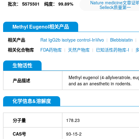
Nature medicine文章证
批次：
S575501
纯度：
99.89%
Selleck质量第一
Methyl Eugenol相关产品
相关产品
Rat IgG2b isotype control-InVivo
Blebbistatin
651520)
Annexin V/ANXA5 Antibody (Mouse mA
相关化合物库
FDA药物库
天然产物库
已知活性药物库-I
MU)
Rat IgG1 isotype control-InVivo
Coenzy
DYKDDDDK Tag Antibody (Rabbit mAb) [C19M9]
Farrerol
Mouse IgG1 isotype control-InVivo
S
生物活性
Chlorogenic Acid
2,2,2-Tribromoethanol
Prot
HTP)
Hydroxytyrosol
D-(+)-Trehalose dihydra
Methyl eugenol (4-allylveratrole, eu
产品描述
Hyaluronic acid (Hyaluronan)
GSK805
Curcu
and as an anesthetic in rodents.
Pamrevlumab (anti-CTGF)
Vimentin Antibody (
Bromhexine HCl
(+)-Fangchinoline
Spermine
化学信息&溶解度
E7820
Sphingosine
HQNO
Iodoacetamide
(Rabbit mAb) [B17N21]
Fetuin, Fetal Bovine S
i-Inositol
Molsidomine
Methylmalonate
Sco
分子量
178.23
N-Acetylneuraminic acid
Madecassoside
β-A
Verbenalin
Anethole trithione
D-Mannose
L
Acetylglucosamine
Creatine monohydrate
Gl
CAS号
93-15-2