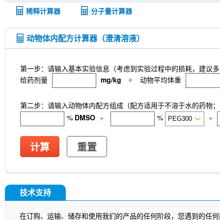
DHA (Docosahexaenoic Acid)
AGI 1067
Isoh
稀释计算器
分子量计算器
CTX-0294885
P7C3-A20
IPTG
PZ-2891
Sodium citrate dihydrate
Tween-20
MEISi-
N-butyl-N-(4-hydroxybutyl) nitrosamine
Pristane
动物体内配方计算器（澄清溶液）
Ginsenoside Rg3
Phellodendron amurense bark
bidentata root Extract
MRTX0902
BZ1
D-S
(Viscosity:100000mPa.s)
Ovalbumin (257-264) 
第一步：请输入基本实验信息（考虑到实验过程中的损耗，建议多
(Anti-LRRC15 / LIB)
Anti-DKK1
ISA-2011B
给药剂量
mg/kg
动物平均体重
Anti-mouse Ly6G/Ly6C (Gr-1)-InVivo
UNC 32
Immunoglobulin Light Chain-InVivo
NeuN Antibo
Antibody (Rabbit mAb) [G3P15]
p27 Kip1 Antib
第二步：请输入动物体内配方组成（配方适用于不溶于水的药物；不
Antibody (Rabbit mAb) [F6C6]
Clathrin Heavy 
%
DMSO
+
%
+
Cytokeratin 17 Antibody (Rabbit mAb) [F13F16]
NDUFB8 Antibody (Rabbit mAb) [B17D6]
CDX
[G24G18]
X5050
ITCH Antibody (Rabbit mAb
计算
重置
Junctional Adhesion Molecule 1/JAM-A Antibody 
mAb) [E19P8]
COUP-TFII Antibody (Rabbit mA
MeAIB
MTCO2 Antibody (Rabbit mAb) [A18M
[N13F4]
dTRIM24
A-484954
Rupintrivir
技术支持
CTR1 Antibody (Rabbit mAb) [A18L7]
FITC Mou
Netrin 1 Antibody (Rabbit mAb) [B4C16]
Recomb
Receptorα Antibody (Rabbit mAb) [H18K23]
在订购、运输、储存和使用我们的产品的任何阶段，您遇到的任何