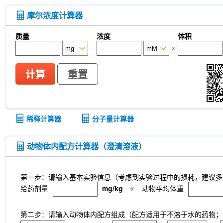
CTX-0294885
P7C3-A20
IPTG
PZ-2891
monophosphate
Sodium citrate dihydrate
Tw
摩尔浓度计算器
Thioacetamide
N-butyl-N-(4-hydroxybutyl) nitr
Skimmianine
Ginsenoside Rg3
Phellodendro
质量
浓度
体积
Achyranthes bidentata root Extract
MRTX0902
=
×
cellulose (Viscosity:100000mPa.s)
Ovalbumin (
Samrotamab (Anti-LRRC15 / LIB)
Anti-DKK1
Sortilin / SORT1)
Anti-mouse Ly6G/Ly6C (Gr-1)-
计算
重置
Anti-rat Kappa Immunoglobulin Light Chain-InV
LKB1 Antibody (Rabbit mAb) [G3P15]
p27 Ki
CNPase Antibody (Rabbit mAb) [F6C6]
Clathri
[J23P13]
Cytokeratin 17 Antibody (Rabbit mAb)
稀释计算器
分子量计算器
[A17G4]
NDUFB8 Antibody (Rabbit mAb) [B17D
mAb) [G24G18]
X5050
ITCH Antibody (Rabb
Junctional Adhesion Molecule 1/JAM-A Antibod
动物体内配方计算器（澄清溶液）
mAb) [E19P8]
COUP-TFII Antibody (Rabbit mA
MeAIB
MTCO2 Antibody (Rabbit mAb) [A18M
[N13F4]
dTRIM24
A-484954
Rupintrivir
第一步：请输入基本实验信息（考虑到实验过程中的损耗，建议多
CTR1 Antibody (Rabbit mAb) [A18L7]
FITC Mou
给药剂量
mg/kg
动物平均体重
Netrin 1 Antibody (Rabbit mAb) [B4C16]
Recomb
Receptorα Antibody (Rabbit mAb) [H18K23]
第二步：请输入动物体内配方组成（配方适用于不溶于水的药物；不