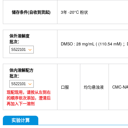
isotype control-InVivo
MCM2 Antibody (Rabbit 
Antibody (Rabbit mAb) [M19D5]
SP1 Antibody (
储存条件(自收到货起)
3年 -20°C 粉状
NK1.1 Antibody [PK136]
PB Mouse NK1.1 Antib
Troxipide
RNF20 Antibody (Rabbit mAb) [B16G
Esculin
Azomycin
β-Amyloid (1-42), huma
(+)-Cellobiose
Lipocalin-2 / NGAL Antibody (Ra
体外溶解度
hydrochloride
ATP5A1 Rabbit Recombinant mA
批次：
DMSO : 28 mg/mL ( (110.
Monocrotaline
Angelic acid
Succinic acid
P
GDF15 Antibody (Rabbit mAb) [G3D13]
GLUT3 
Indolepropionic acid
DL-Citrulline
6-Chloropur
Brassinolide
L-carnosine
Id1 Rabbit Recomb
tetrahydrate
Calponin Rabbit Recombinant mA
体内溶解配方
Pedunculoside
5-Hydroxymethylfurfural
Stevi
批次：
stachyose tetrahydrate
Oxythiamine chloride hy
Ecliptasaponin A
23-Hydroxybetulinic acid
Kh
口服
均匀悬浊液
CMC-N
Maltotetraose
Ginsenoside Rk1
Sinensetin
现配现用，请按从左到右
(R)-(-)-Mandelic acid
2'-deoxyguanosine
D-F
的顺序依次添加，澄清后
Phenylacetaldehyde
α-Boswellic acid
Stearic
再加入下一溶剂
acid
(+)-Guaiacin
Waltonitone
Gastrodenol
β-Alanine methyl ester hydrochloride
Ureidosucc
D-Fructose-1,6-diphosphate trisodium salt octahy
实验计算
DHA (Docosahexaenoic Acid)
AGI 1067
Is