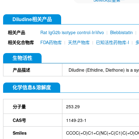
Diludine相关产品
相关产品
Rat IgG2b isotype control-InVivo
Blebbistatin
651520)
Annexin V/ANXA5 Antibody (Mouse mA
相关化合物库
FDA药物库
天然产物库
已知活性药物库-I
MU)
Rat IgG1 isotype control-InVivo
Coenzy
DYKDDDDK Tag Antibody (Rabbit mAb) [C19M9]
Farrerol
Mouse IgG1 isotype control-InVivo
S
生物活性
Chlorogenic Acid
2,2,2-Tribromoethanol
Prot
HTP)
Hydroxytyrosol
D-(+)-Trehalose dihydra
产品描述
Diludine (Ethidine, Diethone) is a sy
Hyaluronic acid (Hyaluronan)
GSK805
Curcu
Pamrevlumab (anti-CTGF)
Vimentin Antibody (
化学信息&溶解度
Bromhexine HCl
(+)-Fangchinoline
Spermine
E7820
Sphingosine
HQNO
Iodoacetamide
(Rabbit mAb) [B17N21]
Fetuin, Fetal Bovine S
分子量
253.29
i-Inositol
Molsidomine
Methylmalonate
Sco
N-Acetylneuraminic acid
Madecassoside
β-A
Verbenalin
Anethole trithione
D-Mannose
L
CAS号
1149-23-1
Acetylglucosamine
Creatine monohydrate
Gl
(-)-Glucose
Itaconic acid
Hypromellose
Vi
Smiles
CCOC(=O)C1=C(NC(=C(C1)C(=O)O
EGCG Octaacetate
BOS-318
IM-54
C381