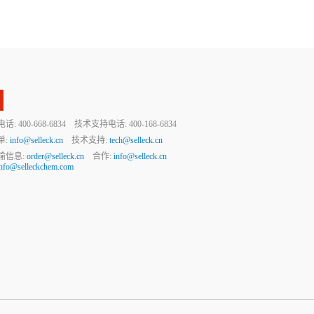
 400-668-6834 技术支持电话: 400-168-6834
单:
info@selleck.cn
技术支持:
tech@selleck.cn
输信息:
order@selleck.cn
合作:
info@selleck.cn
info@selleckchem.com