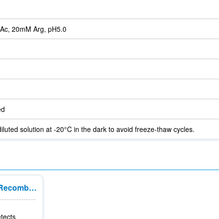
Ac, 20mM Arg, pH5.0
ed
iluted solution at -20°C in the dark to avoid freeze-thaw cycles.
MEK3/MEK6 Rabbit Recombinant mAb
tects