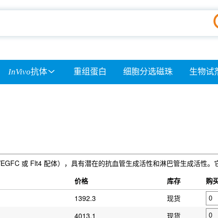
InVivo
抗体
重组蛋白
细胞分选磁珠
生物试
VEGFC 或 Flt4 配体），具有潜在的抗血管生成活性和淋巴管生成活性。
）
价格
库存
购
1392.3
现货
4013.1
现货