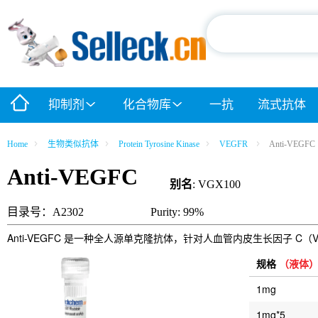
抑制剂
化合物库
一抗
流式抗体
Home
生物类似抗体
Protein Tyrosine Kinase
VEGFR
Anti-VEGFC
Anti-VEGFC
别名
: VGX100
目录号：A2302
Purity: 99%
Anti-VEGFC 是一种全人源单克隆抗体，针对人血管内皮生长因子 C（
规格
（液体
1mg
1mg*5