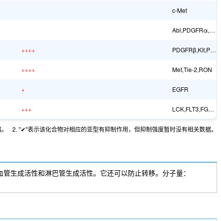
c-Met
Abl,PDGFRα,FGFR1
++++
PDGFRβ,Kit,PDGFRα
++++
Met,Tie-2,RON
+
EGFR
+++
LCK,FLT3,FGFR2
强。
2. "✔"表示该化合物对相应的亚型有抑制作用，但抑制强度暂时没有相关数据。
潜在的抗血管生成活性和淋巴管生成活性。它还可以防止转移。分子量：