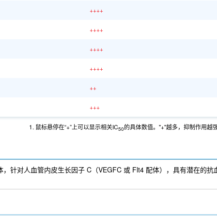
++++
++++
++++
++++
++
+++
1. 鼠标悬停在“+”上可以显示相关IC
的具体数值。"+"越多，抑制作用越
50
克隆抗体，针对人血管内皮生长因子 C（VEGFC 或 Flt4 配体），具有