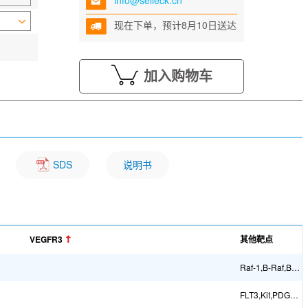
info@selleck.cn
现在下单，预计8月10日送达
加入购物车
SDS
说明书
VEGFR3
其他靶点
Raf-1,B-Raf,B-Raf (V599E)
FLT3,Kit,PDGFRβ