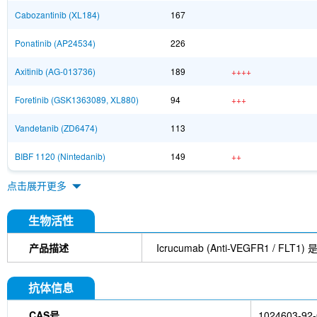
Cabozantinib (XL184)
167
Ponatinib (AP24534)
226
Axitinib (AG-013736)
189
++++
Foretinib (GSK1363089, XL880)
94
+++
Vandetanib (ZD6474)
113
BIBF 1120 (Nintedanib)
149
++
点击展开更多
生物活性
产品描述
Icrucumab (Anti-VEGFR
抗体信息
CAS号
1024603-92-