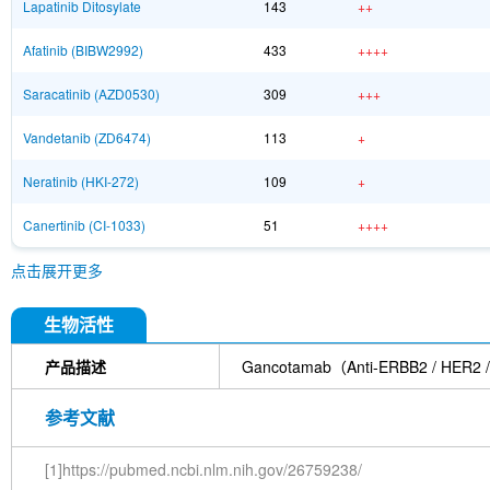
Lapatinib Ditosylate
143
++
Afatinib (BIBW2992)
433
++++
Saracatinib (AZD0530)
309
+++
Vandetanib (ZD6474)
113
+
Neratinib (HKI-272)
109
+
Canertinib (CI-1033)
51
++++
点击展开更多
生物活性
产品描述
Gancotamab（Anti-ERBB2
参考文献
[1]https://pubmed.ncbi.nlm.nih.gov/26759238/