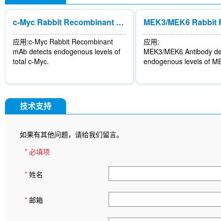
c-Myc Rabbit Recombinant mAb
应用:
c-Myc Rabbit Recombinant
应用:
mAb detects endogenous levels of
MEK3/MEK6 Antibody de
total c-Myc.
endogenous levels of 
技术支持
如果有其他问题，请给我们留言。
* 必填项
*
姓名
*
邮箱