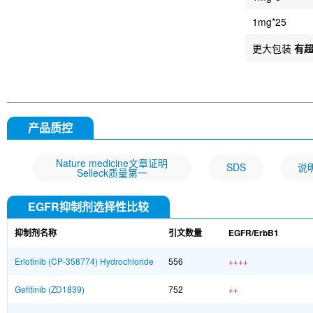
1mg*25
更大包装
有
产品质控
Nature medicine文章证明
SDS
说
Selleck质量第一
EGFR抑制剂选择性比较
抑制剂名称
引文数量
EGFR/ErbB1
Erlotinib (CP-358774) Hydrochloride
556
++++
Gefitinib (ZD1839)
752
++