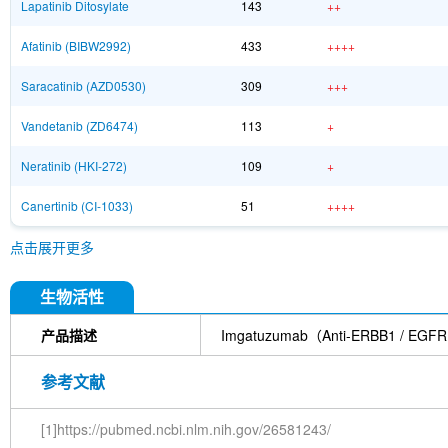
Lapatinib Ditosylate
143
++
Afatinib (BIBW2992)
433
++++
Saracatinib (AZD0530)
309
+++
Vandetanib (ZD6474)
113
+
Neratinib (HKI-272)
109
+
Canertinib (CI-1033)
51
++++
点击展开更多
生物活性
产品描述
Imgatuzumab（Anti-ERBB
参考文献
[1]https://pubmed.ncbi.nlm.nih.gov/26581243/