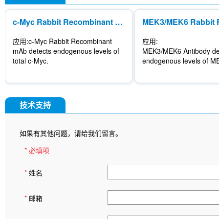
c-Myc Rabbit Recombinant mAb
应用:
c-Myc Rabbit Recombinant
应用:
mAb detects endogenous levels of
MEK3/MEK6 Antibody de
total c-Myc.
endogenous levels of 
技术支持
如果有其他问题，请给我们留言。
* 必填项
*
姓名
*
邮箱