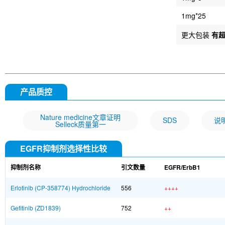
1mg*25
更大包装
有
产品质控
Nature medicine文章证明
SDS
说
Selleck质量第一
EGFR抑制剂选择性比较
抑制剂名称
引文数量
EGFR/ErbB1
Erlotinib (CP-358774) Hydrochloride
556
++++
Gefitinib (ZD1839)
752
++